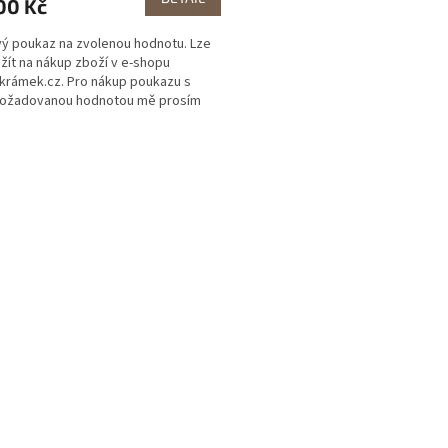
00 Kč
ý poukaz na zvolenou hodnotu. Lze
žít na nákup zboží v e-shopu
rámek.cz. Pro nákup poukazu s
 požadovanou hodnotou mě prosím
tujte!
O
v
l
á
d
a
c
í
p
r
v
k
y
v
ý
p