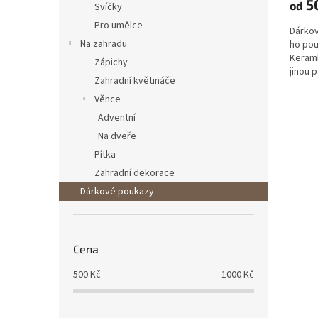
5
od
Svíčky
Pro umělce
Dárkov
Na zahradu
ho pou
Keramk
Zápichy
jinou
Zahradní květináče
kontak
Věnce
Adventní
Na dveře
Pítka
Zahradní dekorace
Dárkové poukazy
Cena
500
Kč
1000
Kč