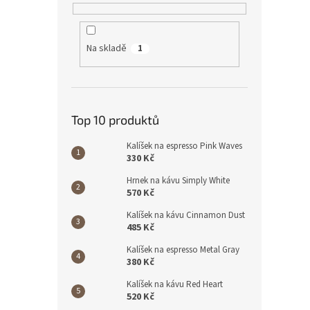
Na skladě
1
Top 10 produktů
Kalíšek na espresso Pink Waves
330 Kč
Hrnek na kávu Simply White
570 Kč
Kalíšek na kávu Cinnamon Dust
485 Kč
Kalíšek na espresso Metal Gray
380 Kč
Kalíšek na kávu Red Heart
520 Kč