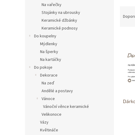
n
Na vařečky
e
Ř
Stojánky na ubrousky
l
a
Dopor
Keramické džbánky
z
Keramické podnosy
e
V
n
Do koupelny
ý
í
Mýdlenky
p
p
Na šperky
i
r
Na kartáčky
s
o
Do pokoje
p
d
r
u
Dekorace
o
k
Na zeď
d
t
Andělé a postavy
u
ů
Vánoce
Dárk
k
Vánoční věnce keramické
t
Velikonoce
ů
Vázy
Květináče