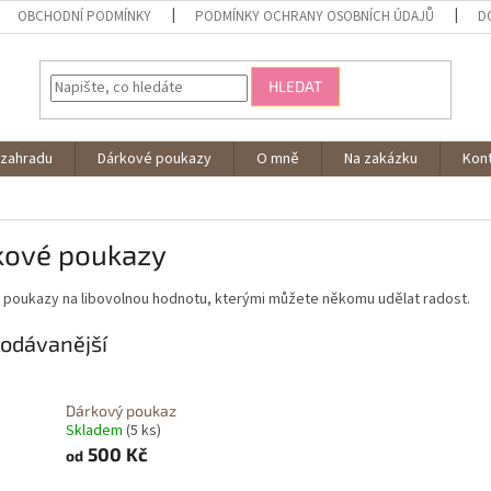
OBCHODNÍ PODMÍNKY
PODMÍNKY OCHRANY OSOBNÍCH ÚDAJŮ
D
HLEDAT
 zahradu
Dárkové poukazy
O mně
Na zakázku
Kon
kové poukazy
 poukazy na libovolnou hodnotu, kterými můžete někomu udělat radost.
odávanější
Dárkový poukaz
Skladem
(5 ks)
500 Kč
od