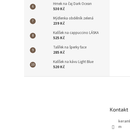
Hrnek na čaj Dark Ocean
530 Kč
Mýdlenka obdélník zelená
239 Kč
Kalíšek na cappuccino LÁSKA
525 Kč
Talířek na šperky face
285 Kč
Kalíšek na kávu Light Blue
520 Kč
Z
á
p
a
t
Kontakt
í
keram
m