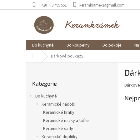
Přejít
+420 773 495 551
keramkramek@gmail.com
na
obsah
Do kuchyně
Do koupelny
Do pokoje
Na
Domů
Dárkové poukazy
P
Dár
o
Přeskočit
s
Kategorie
kategorie
Dárkové
t
r
Do kuchyně
Nejpr
a
Keramické nádobí
n
Keramické hrnky
n
í
Keramické misky a talíře
p
Keramické sady
a
Keramické doplňky