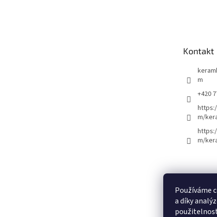
Z
á
p
a
t
Kontakt
í
keram
m
+420 7
https:
m/ker
https:
m/ker
Používáme c
a díky analý
použitelnos