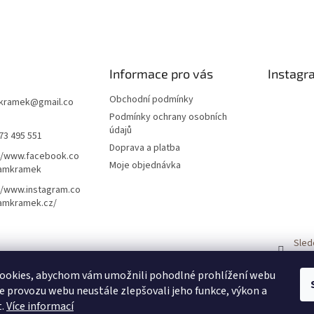
Informace pro vás
Instagr
Obchodní podmínky
kramek
@
gmail.co
Podmínky ochrany osobních
údajů
73 495 551
Doprava a platba
//www.facebook.co
Moje objednávka
amkramek
//www.instagram.co
amkramek.cz/
Sled
ookies, abychom vám umožnili pohodlné prohlížení webu
ze provozu webu neustále zlepšovali jeho funkce, výkon a
t.
Více informací