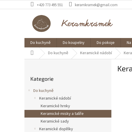
Přejít
+420 773 495 551
keramkramek@gmail.com
na
obsah
Do kuchyně
Do koupelny
Do pokoje
Na
Domů
Do kuchyně
Keramické nádobí
Kera
P
Kera
o
Přeskočit
s
Kategorie
kategorie
t
r
Do kuchyně
a
Keramické nádobí
n
Keramické hrnky
n
í
Keramické misky a talíře
p
Keramické sady
a
Keramické doplňky