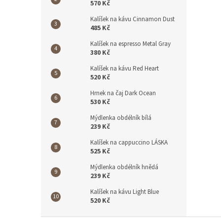
570 Kč
Kalíšek na kávu Cinnamon Dust
485 Kč
Kalíšek na espresso Metal Gray
380 Kč
Kalíšek na kávu Red Heart
520 Kč
Hrnek na čaj Dark Ocean
530 Kč
Mýdlenka obdélník bílá
239 Kč
Kalíšek na cappuccino LÁSKA
525 Kč
Mýdlenka obdélník hnědá
239 Kč
Kalíšek na kávu Light Blue
520 Kč