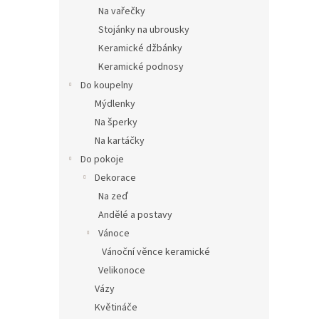
n
Na vařečky
e
Stojánky na ubrousky
l
Keramické džbánky
Keramické podnosy
Do koupelny
Mýdlenky
Na šperky
Na kartáčky
Do pokoje
Dekorace
Na zeď
Andělé a postavy
Vánoce
Vánoční věnce keramické
Velikonoce
Vázy
Květináče