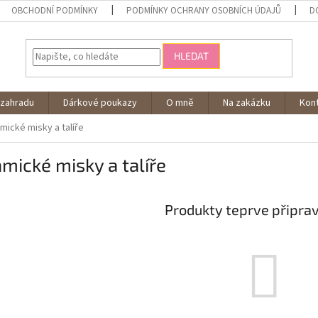
OBCHODNÍ PODMÍNKY
PODMÍNKY OCHRANY OSOBNÍCH ÚDAJŮ
D
HLEDAT
 zahradu
Dárkové poukazy
O mně
Na zakázku
Kon
mické misky a talíře
mické misky a talíře
Produkty teprve připra