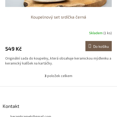
Koupelnový set srdíčka černá
Skladem
(1 ks)
Do košíku
549 Kč
Originální sada do koupelny, která obsahuje keramickou mýdlenku a
keramický kalíšek na kartáčky.
3
položek celkem
O
v
l
Z
á
á
d
p
a
a
Kontakt
c
t
í
keramkramek
@
gmail.com