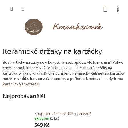
Přejít
NÁKUP
na
obsah
KOŠÍK
Keramické držáky na kartáčky
Bez kartáčku na zuby se v koupelně neobejdete. Ale kam s ním? Pokud
chcete spojit krásné s užitečným, pak jsou keramické držáky na
kartáčky právě pro vás. Ručně vyráběný keramický kelímek na kartáčky
můžete sladit s barvou vaší koupelny a pořídit si k němu do sady třeba
keramickou mýdlenku
.
Nejprodávanější
Koupelnový set srdíčka červená
Skladem
(1 ks)
549 Kč