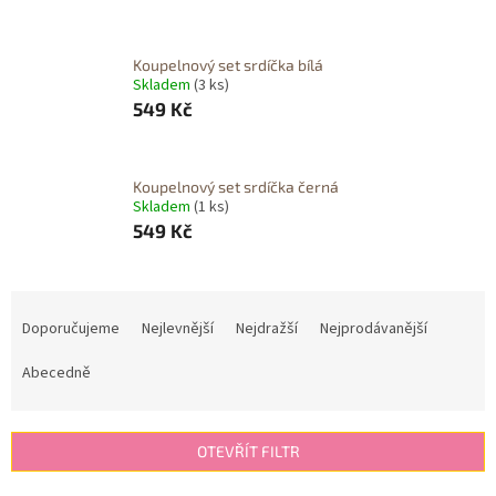
Koupelnový set srdíčka bílá
Skladem
(3 ks)
549 Kč
Koupelnový set srdíčka černá
Skladem
(1 ks)
549 Kč
Ř
a
Doporučujeme
Nejlevnější
Nejdražší
Nejprodávanější
z
e
Abecedně
n
í
p
OTEVŘÍT FILTR
r