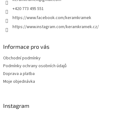
í
p
r
+420 773 495 551
v
https://www.facebook.com/keramkramek
k
y
https://www.instagram.com/keramkramek.cz/
v
ý
p
Informace pro vás
i
s
Obchodní podmínky
u
Podmínky ochrany osobních údajů
Doprava a platba
Moje objednávka
Instagram