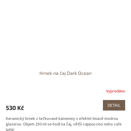
Hrnek na čaj Dark Ocean
Vyprodáno
DETAIL
530 Kč
Keramický hrnek z tečkované kameniny s efektní tmavě modrou
glazurou. Objem 250 ml se hodí na čaj, větší cappuccino nebo cafe
latté.