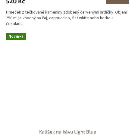
520 Kč
Hrneček z tečkované kameniny zdobený červenými srdíčky. Objem
250 ml je vhodný na čaj, cappuccino, flat white nebo horkou
čokoládu.
Novinka
Kalíšek na kávu Light Blue