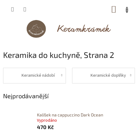
Přejít
NÁKUP
na
obsah
KOŠÍK
Keramika do kuchyně
, Strana 2
Keramické nádobí
Keramické doplňky
Nejprodávanější
Kalíšek na cappuccino Dark Ocean
Vyprodáno
470 Kč