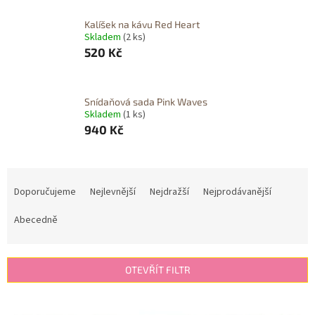
Kalíšek na kávu Red Heart
Skladem
(2 ks)
520 Kč
Snídaňová sada Pink Waves
Skladem
(1 ks)
940 Kč
Ř
a
Doporučujeme
Nejlevnější
Nejdražší
Nejprodávanější
z
e
Abecedně
n
í
p
OTEVŘÍT FILTR
r
o
V
d