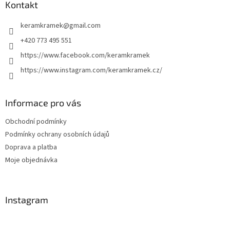
p
a
Kontakt
r
t
v
keramkramek
@
gmail.com
í
k
y
+420 773 495 551
v
https://www.facebook.com/keramkramek
ý
p
https://www.instagram.com/keramkramek.cz/
i
s
u
Informace pro vás
Obchodní podmínky
Podmínky ochrany osobních údajů
Doprava a platba
Moje objednávka
Instagram