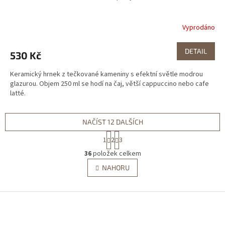
Vyprodáno
DETAIL
530 Kč
Keramický hrnek z tečkované kameniny s efektní světle modrou
glazurou. Objem 250 ml se hodí na čaj, větší cappuccino nebo cafe
latté.
NAČÍST 12 DALŠÍCH
S
1
2
3
t
O
r
36
položek celkem
v
á
l
NAHORU
n
á
k
d
o
v
Z
a
á
c
á
n
í
p
í