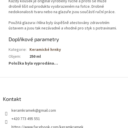
Každý kousek je originál vyrobený ručně a proto se může
drobně lišit od produktu vyobrazeném na fotce. Drobné
nedokonalosti tvaru nebo na glazuře jsou součástí ruční práce.
Použitá glazura i hlína byly úspěšně atestovány zdravotním
ústavem a jsou tak nezávadné a vhodné pro styk s potravinami.
Doplňkové parametry
Kategorie
:
Keramické hrnky
Objem
:
250 ml
Položka byla vyprodána…
Z
á
p
a
Kontakt
t
keramkramek
@
gmail.com
í
+420 773 495 551
https://www.facebook.com/keramkramek