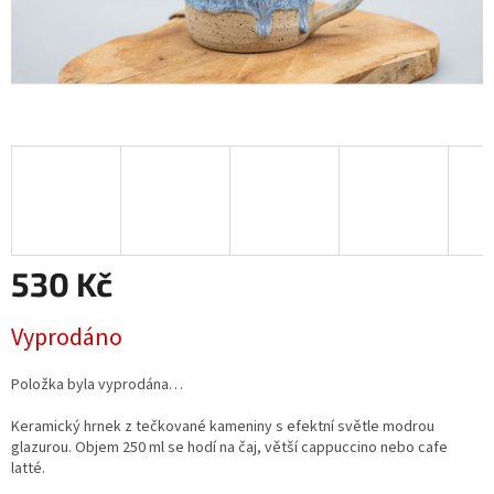
530 Kč
Měrná
Vyprodáno
cena:
Položka byla vyprodána…
Keramický hrnek z tečkované kameniny s efektní světle modrou
glazurou. Objem 250 ml se hodí na čaj, větší cappuccino nebo cafe
latté.