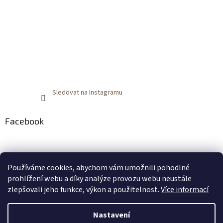
Sledovat na Instagramu
Facebook
Používáme cookies, abychom vám umožnili pohodlné
prohlížení webu a díky analýze provozu webu neustále
zlepšovali jeho funkce, výkon a použitelnost.
Více informací
Nastavení
Vytvořil Shoptet