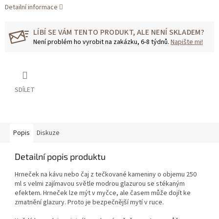
Detailní informace
LÍBÍ SE VÁM TENTO PRODUKT, ALE NENÍ SKLADEM?
Není problém ho vyrobit na zakázku, 6-8 týdnů.
Napište mi!
SDÍLET
Popis
Diskuze
Detailní popis produktu
Hrneček na kávu nebo čaj z tečkované kameniny o objemu 250
ml s velmi zajímavou světle modrou glazurou se stékaným
efektem. Hrneček lze mýt v myčce, ale časem může dojít ke
zmatnění glazury. Proto je bezpečnější mytí v ruce.