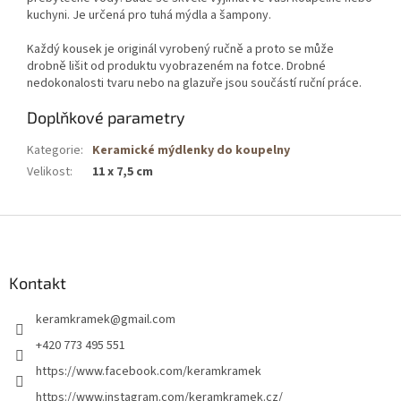
kuchyni. Je určená pro tuhá mýdla a šampony.
Každý kousek je originál vyrobený ručně a proto se může
drobně lišit od produktu vyobrazeném na fotce. Drobné
nedokonalosti tvaru nebo na glazuře jsou součástí ruční práce.
Doplňkové parametry
Kategorie
:
Keramické mýdlenky do koupelny
Velikost
:
11 x 7,5 cm
Z
á
p
a
Kontakt
t
keramkramek
@
gmail.com
í
+420 773 495 551
https://www.facebook.com/keramkramek
https://www.instagram.com/keramkramek.cz/