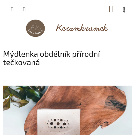
Přejít
NÁKUP
na
obsah
KOŠÍK
Mýdlenka obdélník přírodní
tečkovaná