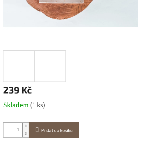
239 Kč
Měrná
Skladem
(1 ks)
cena:
Přidat do košíku