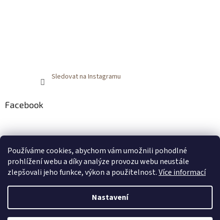
Sledovat na Instagramu
Facebook
Používáme cookies, abychom vám umožnili pohodlné
prohlížení webu a díky analýze provozu webu neustále
zlepšovali jeho funkce, výkon a použitelnost.
Více informací
Nastavení
Vytvořil Shoptet