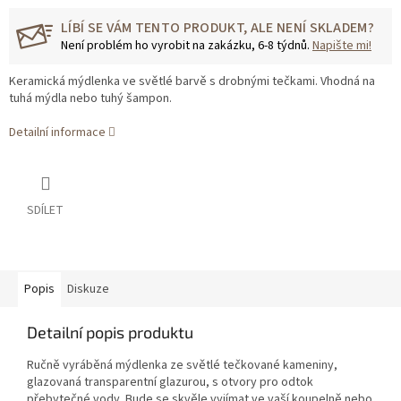
LÍBÍ SE VÁM TENTO PRODUKT, ALE NENÍ SKLADEM?
Není problém ho vyrobit na zakázku, 6-8 týdnů.
Napište mi!
Keramická mýdlenka ve světlé barvě s drobnými tečkami. Vhodná na
tuhá mýdla nebo tuhý šampon.
Detailní informace
SDÍLET
Popis
Diskuze
Detailní popis produktu
Ručně vyráběná mýdlenka ze světlé tečkované kameniny,
glazovaná transparentní glazurou, s otvory pro odtok
přebytečné vody. Bude se skvěle vyjímat ve vaší koupelně nebo