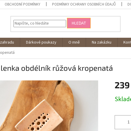
OBCHODNÍ PODMÍNKY
PODMÍNKY OCHRANY OSOBNÍCH ÚDAJŮ
D
HLEDAT
 zahradu
Dárkové poukazy
O mně
Na zakázku
Kon
ropenatá
lenka obdélník růžová kropenatá
239
Měrná
Skla
cena: