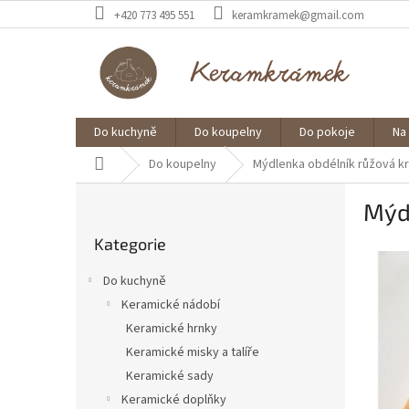
Přejít
+420 773 495 551
keramkramek@gmail.com
na
obsah
Do kuchyně
Do koupelny
Do pokoje
Na
Domů
Do koupelny
Mýdlenka obdélník růžová k
P
Mýd
o
Přeskočit
s
Kategorie
kategorie
t
r
Do kuchyně
a
Keramické nádobí
n
Keramické hrnky
n
í
Keramické misky a talíře
p
Keramické sady
a
Keramické doplňky