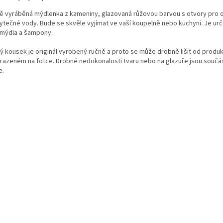
ě vyráběná mýdlenka z kameniny, glazovaná růžovou barvou s otvory pro 
ytečné vody. Bude se skvěle vyjímat ve vaší koupelně nebo kuchyni. Je ur
 mýdla a šampony.
ý kousek je originál vyrobený ručně a proto se může drobně lišit od produ
razeném na fotce. Drobné nedokonalosti tvaru nebo na glazuře jsou součás
e.