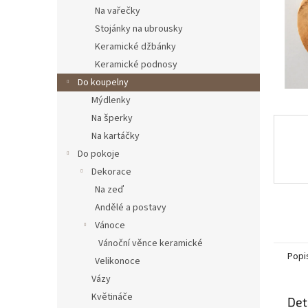
n
Na vařečky
e
Stojánky na ubrousky
l
Keramické džbánky
Keramické podnosy
Do koupelny
Mýdlenky
Na šperky
Na kartáčky
Do pokoje
Dekorace
Na zeď
Andělé a postavy
Vánoce
Vánoční věnce keramické
Popi
Velikonoce
Vázy
Květináče
Det