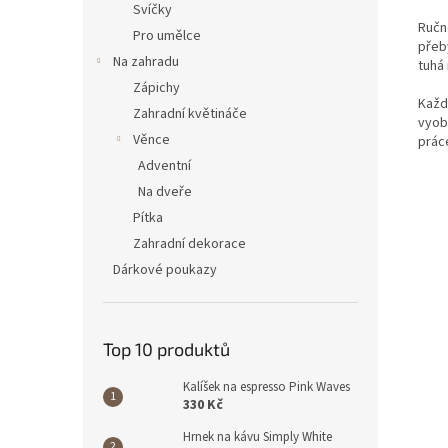
Svíčky
Ručn
Pro umělce
přeb
Na zahradu
tuhá
Zápichy
Každ
Zahradní květináče
vyob
Věnce
prác
Adventní
Na dveře
Pítka
Zahradní dekorace
Dárkové poukazy
Top 10 produktů
Kalíšek na espresso Pink Waves
330 Kč
Hrnek na kávu Simply White