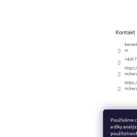
Z
á
p
a
t
Kontakt
í
keram
m
+420 7
https:
m/ker
https:
m/ker
Používáme c
a díky analý
použitelnos