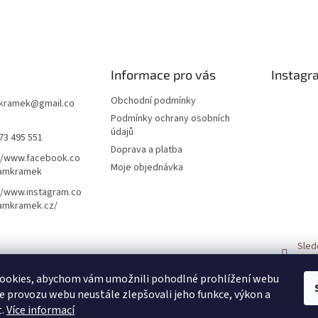
Informace pro vás
Instagr
Obchodní podmínky
kramek
@
gmail.co
Podmínky ochrany osobních
údajů
73 495 551
Doprava a platba
//www.facebook.co
Moje objednávka
amkramek
//www.instagram.co
amkramek.cz/
Sled
ookies, abychom vám umožnili pohodlné prohlížení webu
ze provozu webu neustále zlepšovali jeho funkce, výkon a
t.
Více informací