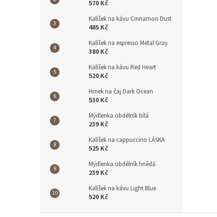
570 Kč
Kalíšek na kávu Cinnamon Dust
485 Kč
Kalíšek na espresso Metal Gray
380 Kč
Kalíšek na kávu Red Heart
520 Kč
Hrnek na čaj Dark Ocean
530 Kč
Mýdlenka obdélník bílá
239 Kč
Kalíšek na cappuccino LÁSKA
525 Kč
Mýdlenka obdélník hnědá
239 Kč
Kalíšek na kávu Light Blue
520 Kč