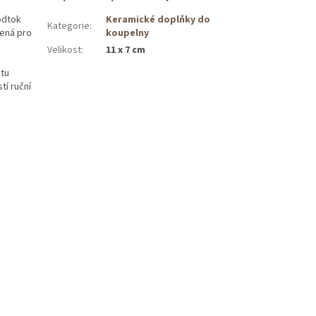
odtok
Keramické doplňky do
Kategorie
:
čená pro
koupelny
Velikost
:
11 x 7 cm
ktu
tí ruční