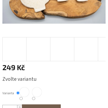
249 Kč
Měrná
Zvolte variantu
cena:
Varianta