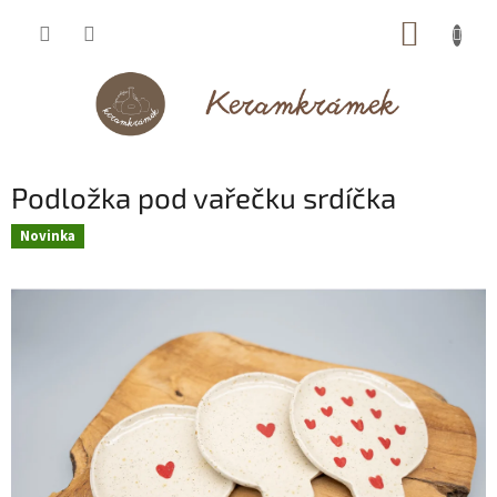
Přejít
NÁKUP
na
obsah
KOŠÍK
Podložka pod vařečku srdíčka
Novinka