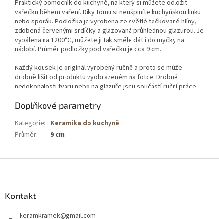
Praktický pomocník do kuchyně, na který si můžete odložit
vařečku během vaření. Díky tomu si neušpiníte kuchyňskou linku
nebo sporák. Podložka je vyrobena ze světlé tečkované hlíny,
zdobená červenými srdíčky a glazovaná průhlednou glazurou. Je
vypálena na 1200°C, můžete ji tak směle dát i do myčky na
nádobí. Průměr podložky pod vařečku je cca 9 cm.
Každý kousek je originál vyrobený ručně a proto se může
drobně lišit od produktu vyobrazeném na fotce. Drobné
nedokonalosti tvaru nebo na glazuře jsou součástí ruční práce.
Doplňkové parametry
Kategorie
:
Keramika do kuchyně
Průměr
:
9 cm
Z
á
p
a
Kontakt
t
keramkramek
@
gmail.com
í